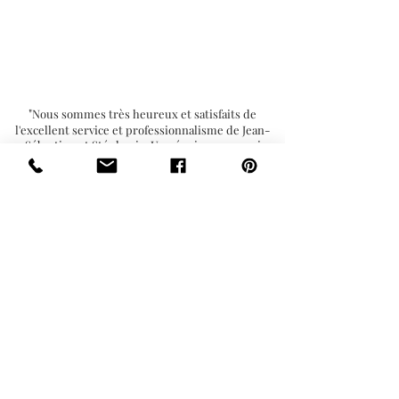
NOS CLIENTS
DISENT
DE NOUS
"
Nous sommes très heureux et satisfaits de
l'excellent service et professionnalisme de Jean-
Sébastien et Stéphanie. Une équipe en or qui
cerne bien les besoins des clients. Leur travail est
impeccable. Le résultat est tout simplement
"Wow". Nous profiterons de notre nouveau coin au
"
chalet. Merci!.
Isabelle Faucher