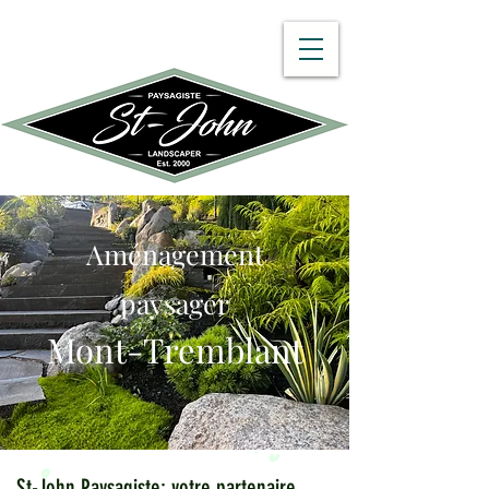
450 512-8782
Aménagement
paysager
Mont-Tremblant
St-John Paysagiste: votre partenaire