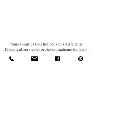
NOS CLIENTS
DISENT
DE NOUS
"
Nous sommes très heureux et satisfaits de
l'excellent service et professionnalisme de Jean-
Sébastien et Stéphanie. Une équipe en or qui
cerne bien les besoins des clients. Leur travail est
impeccable. Le résultat est tout simplement
"Wow". Nous profiterons de notre nouveau coin au
"
chalet. Merci!.
Isabelle Faucher