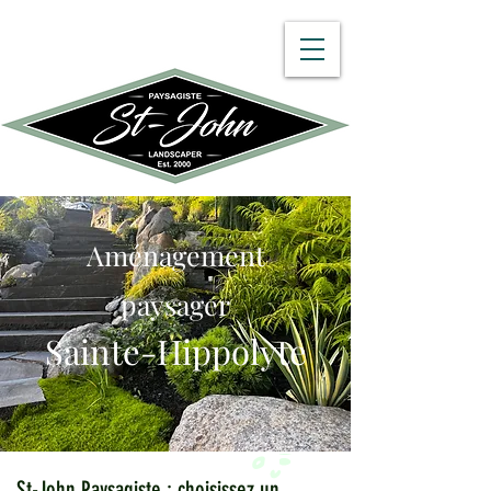
450 512-8782
Aménagement
paysager
Sa
inte-Hippolyte
St-John Paysagiste : choisissez un