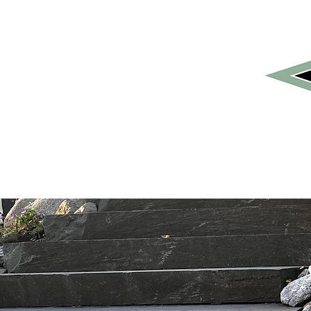
450 512-8782
Services
À 