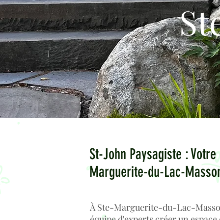
St
St-John Paysagiste : Votr
Marguerite-du-Lac-Masso
À Ste-Marguerite-du-Lac-Masson,
équipe d'experts créer un espace 