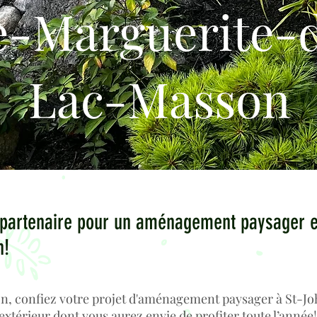
e-Marguerite-
Lac-Masson
e partenaire pour un aménagement paysager e
n!
 confiez votre projet d'aménagement paysager à St-John
extérieur dont vous aurez envie de profiter toute l’année!