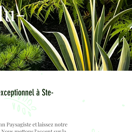
du-
xceptionnel à Ste-
 Paysagiste et laissez notre
 Nous mettons l'accent sur la