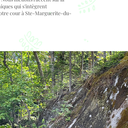
niques qui s'intègrent
otre cour à Ste-Marguerite-du-