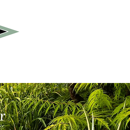
ct
Blogue
r