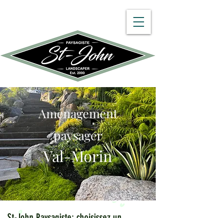
450 512-8782
Aménagement
paysager
Val-Morin
St-John Paysagiste: choisissez un