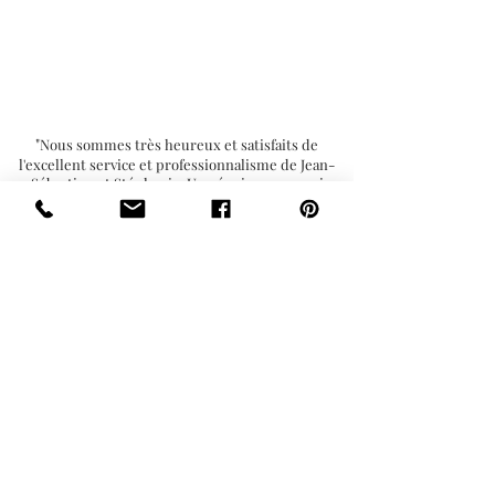
NOS CLIENTS
DISENT
DE NOUS
"
Nous sommes très heureux et satisfaits de
l'excellent service et professionnalisme de Jean-
Sébastien et Stéphanie. Une équipe en or qui
cerne bien les besoins des clients. Leur travail est
impeccable. Le résultat est tout simplement
"Wow". Nous profiterons de notre nouveau coin au
"
chalet. Merci!.
Isabelle Faucher